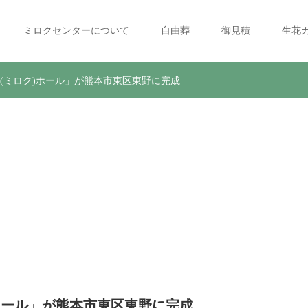
ミロクセンターについて
自由葬
御見積
生花
9(ミロク)ホール」が熊本市東区東野に完成
369(ミロク)ホール」が熊本
)ホール」が熊本市東区東野に完成