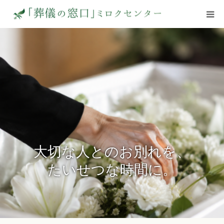
HOME
ミロクセンターについて
自由葬
御見積
大切な人とのお別れを、
生花カタログ
たいせつな時間に。
葬儀の疑問
会社案内